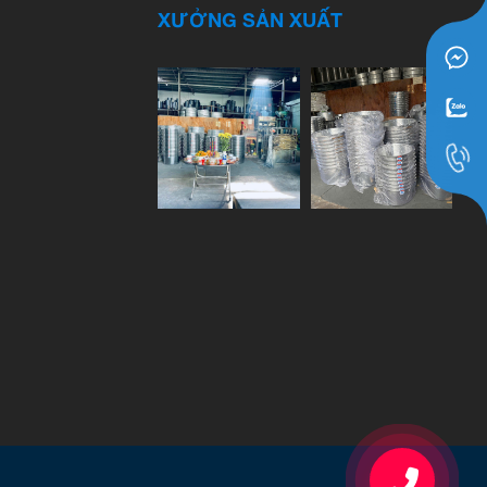
XƯỞNG SẢN XUẤT
090867