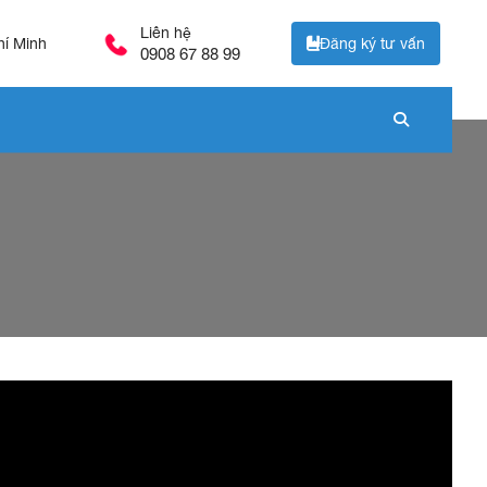
Liên hệ
Đăng ký tư vấn
hí Minh
0908 67 88 99